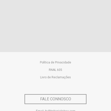
da manhã, ou pequeno almoço como dizem, é excelente.
Realizado em um espaço do bar que se assemelha a uma
pequena sala de leitura, permite saborear os quitutes da
terra e admirar o ambiente. O atendimento do corpo
funcional é perfeito. Com certeza voltarei a este hotel em
uma próxima estadia em Lisboa."
Artur Pedreira | Agosto 2025
Política de Privacidade
RNAL 605
Livro de Reclamações
FALE CONNOSCO
Email: fo@britanialisboa.com